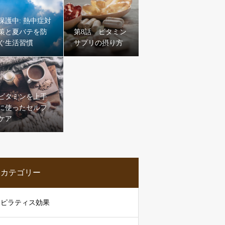
保護中: 熱中症対
策と夏バテを防
第8話 ビタミン
ぐ生活習慣
サプリの摂り方
ビタミンを上手
に使ったセルフ
ケア
カテゴリー
ピラティス効果